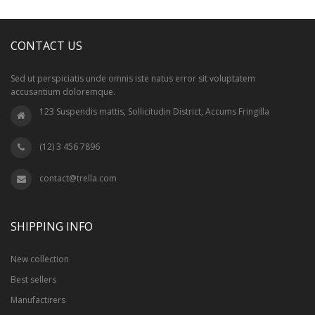
SUPER FREE MATCH
CONTACT US
Sed ut perspiciatis unde omnis iste natus error sit voluptatem
accusantium doloremque.
FREE MATCH 4 & 4+
123 Suspendis mattis, Sollicitudin District, Accums Fringilla
(12) 3 456 7896
contact@trella.com
SHIPPING INFO
New collection
Best sellers
Manufactirers