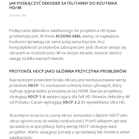
JAK PODŁĄCZYĆ DEKODER SATELITARNY DO RZUTNIKA
HD/4K
ACSONS SARL
Podłączanie dekodera satelitarnego do projektora HD bywa
problematyczne. W firmie
ACSONS SARL
wiemy, że największe
trudności sprawiają nie same połączenia fizyczne, lecz
kompatybilność protokołów zabezpieczeń. Jeśli chcecie cieszyć się
obrazem w rozdzielczości 4K na dużym ekranie, musicie zwrócić
uwagę na kilka ważnych kwestii.
PROTOKÓŁ HDCP JAKO GŁÓWNA PRZYCZYNA PROBLEMÓW
Najczęstszym powodem braku obrazu jest niedopasowanie wersji
protokołu
HDCP
. To mechanizm ochrony treści cyfrowych, który
szyfruje sygnał wideo przesyłany przez HDMI. Starsze projektory
obsługują
HDCP 1.4
, wystarczający dla Full HD. Nowsze dekodery 4K
od Polsatu i Canal+ wymagają
HDCP 2.2
do wyświetlania Ultra HD.
W praktyce oznacza to czarny ekran, komunikat o błędzie HDCP albo
obraz ograniczony do niskiej rozdzielczości.
Przed zakupem sprzętu
sprawdźcie w specyfikacji, którą wersję HDCP obsługuje wasz
projektor. Warto zasięgnąć porady u sprzedawcy lub montera anten
satelitarnych.