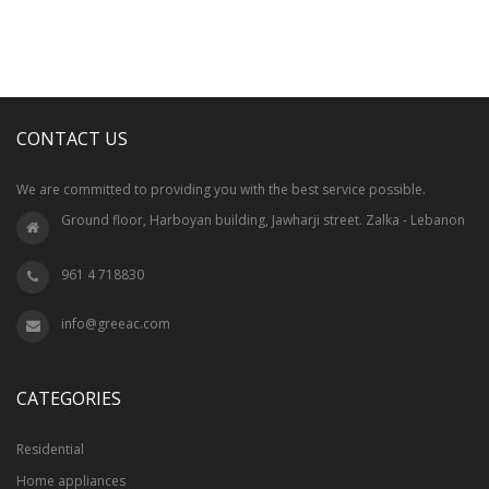
CONTACT US
We are committed to providing you with the best service possible.
Ground floor, Harboyan building, Jawharji street. Zalka - Lebanon
961 4 718830
info@greeac.com
CATEGORIES
Residential
Home appliances