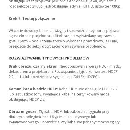
obsługuje wasz projektor. Jeśli projektor obsługuje 4K, wybierzcie
rozdzielczość 2160p. Jeśli obsługuje jedynie Full HD, ustawcie 1080p.
Krok 7: Testuj połączenie
Włączcie dowolny kanał telewizyjny i sprawdźcie, czy obraz pojawia
się na ekranie projektora. Jeśli obraz jest wyświetlany poprawnie,
gratulujemy – podłączenie zostało wykonane prawidłowo. Jeśli nie,
przejdźcie do sekcji dotyczącej rozwiązywania problemów.
ROZWIĄZYWANIE TYPOWYCH PROBLEMÓW
Brak obrazu, czarny ekran:
Niedopasowanie wersji HDCP między
dekoderem a projektorem. Rozwiązanie: użyjcie konwertera HDCP
2.2 na 1.4 lub rozdzielacza sygnału, np. FXN SX-HDCP01.
Komunikat o błędzie HDCP:
Kabel HDMI nie obsługuje HDCP 2.2
lub jest uszkodzony. Wymieńcie kabel na certyfikowany model
obsługujący HDCP 2.2.
Obraz migocze:
Zły kabel HDMI lub zakłócenia sygnału przy
dłuższych odległościach. Użyjcie kabla aktywnego lub
światłowodowego. Sprawdźcie, czy kabel nie jest zbyt mocno zgięty.