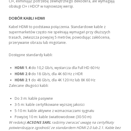
CI+, eliminując potrzebę zewnętrznego dekodera, ale wymagają
obsługi CI+ i HDCP w najnowszej wersji.
DOBÓR KABLI HDMI
Kabel HDMI to podstawa połączenia. Standardowe kable z
supermarketów często nie spełniają wymagań przy dłuższych
trasach, zwłaszcza powyżej 5 metrów, powodując zakłócenia,
przerywanie obrazu lub migotanie.
Dostępne standardy kabli:
HDMI 1.4
do 10,2 Gb/s, wystarcza dla Full HD 60 Hz
HDMI 2.0
do 18 Gb/s, dla 4K 60 Hz z HDR
HDMI 2.1
do 48 Gb/s, dla 4K 120 Hz lub 8K 60 Hz
Zalecane długości kabli:
Do 3 m: kable pasywne
3-5 m: kable certyfikowane wyższej jakości
5-10 m: kable aktywne z wzmacniaczami sygnału
Powyżej 10 m: kable światłowodowe (30-50 m)
W redakcji
ACSONS SARL
radzimy zwracać uwagę na certyfikaty
potwierdzające zgodność ze standardem HDMI 2.0 lub 2.1. Kable bez