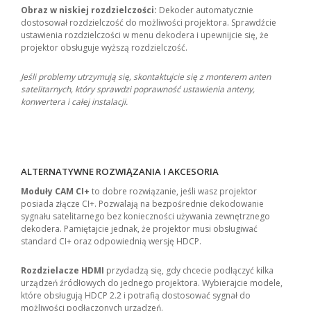
Obraz w niskiej rozdzielczości:
Dekoder automatycznie
dostosował rozdzielczość do możliwości projektora. Sprawdźcie
ustawienia rozdzielczości w menu dekodera i upewnijcie się, że
projektor obsługuje wyższą rozdzielczość.
Jeśli problemy utrzymują się, skontaktujcie się z monterem anten
satelitarnych, który sprawdzi poprawność ustawienia anteny,
konwertera i całej instalacji.
ALTERNATYWNE ROZWIĄZANIA I AKCESORIA
Moduły CAM CI+
to dobre rozwiązanie, jeśli wasz projektor
posiada złącze CI+. Pozwalają na bezpośrednie dekodowanie
sygnału satelitarnego bez konieczności używania zewnętrznego
dekodera. Pamiętajcie jednak, że projektor musi obsługiwać
standard CI+ oraz odpowiednią wersję HDCP.
Rozdzielacze HDMI
przydadzą się, gdy chcecie podłączyć kilka
urządzeń źródłowych do jednego projektora. Wybierajcie modele,
które obsługują HDCP 2.2 i potrafią dostosować sygnał do
możliwości podłączonych urządzeń.