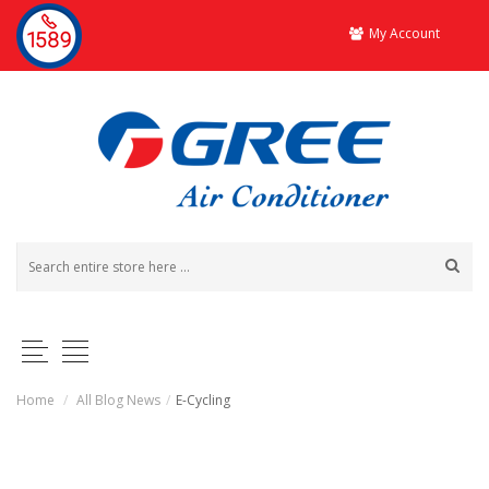
My Account
Home
/
All Blog News
/
E-Cycling