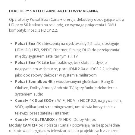
DEKODERY SATELITARNE 4K I ICH WYMAGANIA
Operatorzy Polsat Box i Canal+ oferują dekodery obsługujące Ultra
HD przy 50 klatkach na sekundę, co wymaga połączenia HDMI i
kompatybilności z HDCP 2.2.
Polsat Box 4K
z kieszenią na dysk twardy 2,5 cala, obsługuje
HDMI 2.0, USB, S/PDIF, Ethernet, funkcję DUO do przełączania
między sygnałem satelitarnym a IPTV
Polsat Box 4K Lite
kompaktowy, bez slotu na dysk, z
nagrywaniem w chmurze, port HDMI 2.0a z HDCP 2.2, idealny
jako dodatkowy dekoder w systemie multiroom
Polsat Soundbox 4K
z wbudowanymi głośnikami Bang &
Olufsen, Dolby Atmos, Android TV, łączy funkcje dekodera z
systemem audio
Canal+ 4K DualBOX+
z Wi-Fi, HDMI z HDCP 2.2, nagrywaniem,
VOD, aplikacjami streamingowymi, umożliwia korzystanie z
telewizji przez satelitę i internet
Canal+ 4K ULTRABOX
z 4K HDR i Dolby Atmos
Moduły
CAM CI+
od Polsatu i Canal+ pozwalają na bezpośrednie
dekodowanie sygnału w telewizorach lub projektorach z złączem