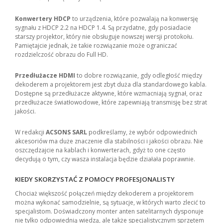
Konwertery HDCP
to urządzenia, które pozwalają na konwersję
sygnału z HDCP 2.2 na HDCP 1.4. Są przydatne, gdy posiadacie
starszy projektor, który nie obsługuje nowszej wersji protokołu.
Pamiętajcie jednak, że takie rozwiązanie może ograniczać
rozdzielczość obrazu do Full HD.
Przedłużacze HDMI
to dobre rozwiązanie, gdy odległość między
dekoderem a projektorem jest zbyt duża dla standardowego kabla.
Dostępne są przedłużacze aktywne, które wzmacniają sygnał, oraz
przedłużacze światłowodowe, które zapewniają transmisję bez strat
jakości.
W redakcji
ACSONS SARL
podkreślamy, że wybór odpowiednich
akcesoriów ma duże znaczenie dla stabilności i jakości obrazu. Nie
oszczędzajcie na kablach i konwerterach, gdyż to one często
decydują o tym, czy wasza instalacja będzie działała poprawnie.
KIEDY SKORZYSTAĆ Z POMOCY PROFESJONALISTY
Chociaż większość połączeń między dekoderem a projektorem
można wykonać samodzielnie, są sytuacje, w których warto zlecić to
specjalistom. Doświadczony monter anten satelitarnych dysponuje
nie tylko odpowiednią wiedzą, ale także specjalistycznym sprzętem