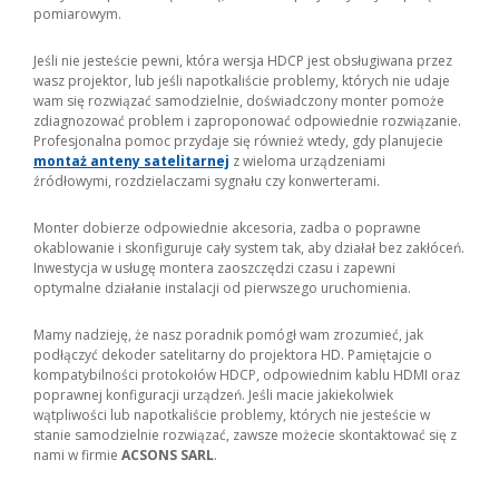
pomiarowym.
Jeśli nie jesteście pewni, która wersja HDCP jest obsługiwana przez
wasz projektor, lub jeśli napotkaliście problemy, których nie udaje
wam się rozwiązać samodzielnie, doświadczony monter pomoże
zdiagnozować problem i zaproponować odpowiednie rozwiązanie.
Profesjonalna pomoc przydaje się również wtedy, gdy planujecie
montaż anteny satelitarnej
z wieloma urządzeniami
źródłowymi, rozdzielaczami sygnału czy konwerterami.
Monter dobierze odpowiednie akcesoria, zadba o poprawne
okablowanie i skonfiguruje cały system tak, aby działał bez zakłóceń.
Inwestycja w usługę montera zaoszczędzi czasu i zapewni
optymalne działanie instalacji od pierwszego uruchomienia.
Mamy nadzieję, że nasz poradnik pomógł wam zrozumieć, jak
podłączyć dekoder satelitarny do projektora HD. Pamiętajcie o
kompatybilności protokołów HDCP, odpowiednim kablu HDMI oraz
poprawnej konfiguracji urządzeń. Jeśli macie jakiekolwiek
wątpliwości lub napotkaliście problemy, których nie jesteście w
stanie samodzielnie rozwiązać, zawsze możecie skontaktować się z
nami w firmie
ACSONS SARL
.