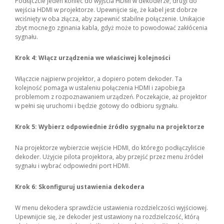
Podłączcie jeden koniec do wyjścia HDMI w dekoderze, drugi do
wejścia HDMI w projektorze. Upewnijcie się, że kabel jest dobrze
wciśnięty w oba złącza, aby zapewnić stabilne połączenie. Unikajcie
zbyt mocnego zginania kabla, gdyż może to powodować zakłócenia
sygnału.
Krok 4: Włącz urządzenia we właściwej kolejności
Włączcie najpierw projektor, a dopiero potem dekoder. Ta
kolejność pomaga w ustaleniu połączenia HDMI i zapobiega
problemom z rozpoznawaniem urządzeń. Poczekajcie, aż projektor
w pełni się uruchomi i będzie gotowy do odbioru sygnału.
Krok 5: Wybierz odpowiednie źródło sygnału na projektorze
Na projektorze wybierzcie wejście HDMI, do którego podłączyliście
dekoder. Użyjcie pilota projektora, aby przejść przez menu źródeł
sygnału i wybrać odpowiedni port HDMI.
Krok 6: Skonfiguruj ustawienia dekodera
W menu dekodera sprawdźcie ustawienia rozdzielczości wyjściowej.
Upewnijcie się, że dekoder jest ustawiony na rozdzielczość, którą